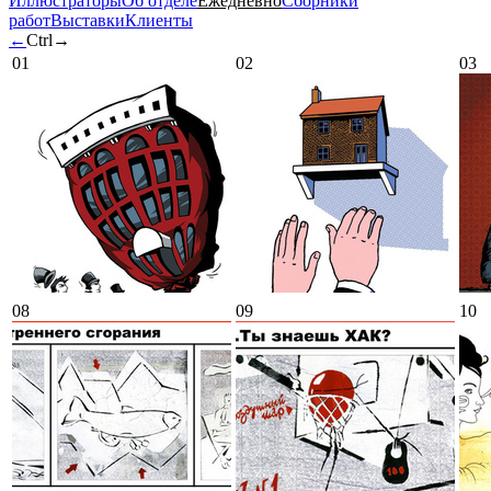
Иллюстраторы
Об отделе
Ежедневно
Сборники
работ
Выставки
Клиенты
←
Ctrl
→
01
02
03
08
09
10