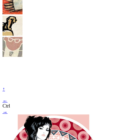
↑
←
Ctrl
→