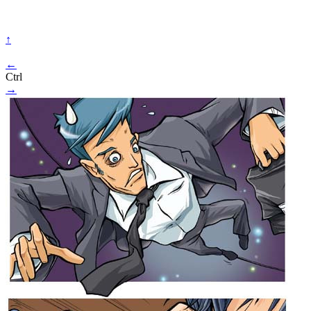
↑
←
Ctrl
→