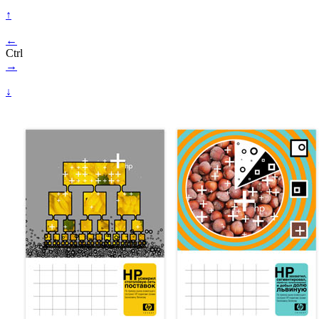
↑
←
Ctrl
→
↓