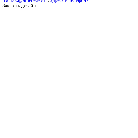
mailbox@artlebedev.ru
,
адреса и телефоны
Заказать дизайн...