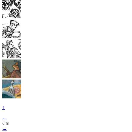
↑
←
Ctrl
→