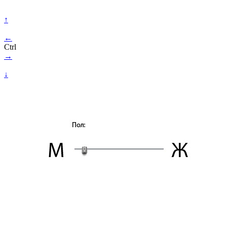
↑
←
Ctrl
→
↓