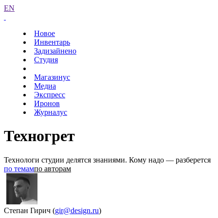
EN
Новое
Инвентарь
Задизайнено
Студия
Магазинус
Медиа
Экспресс
Иронов
Журналус
Техногрет
Технологи студии делятся знаниями. Кому надо — разберется
по темам
по авторам
Степан Гирич
(
gir@design.ru
)