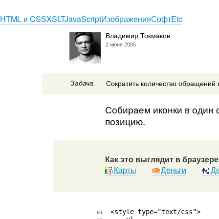
HTML и CSS
XSLT
JavaScript
Изображения
Софт
Etc
Владимир Токмаков
2 июня 2005
Задача.
Сократить количество обращений к
Собираем иконки в один 
позицию.
Как это выглядит в браузере
Карты
Деньги
Дв
<style type="text/css">

01