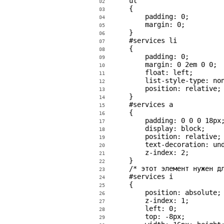
    ul

02
    {

03
        padding: 0;

04
        margin: 0;

05
    }

06
    #services li

07
    {

08
        padding: 0;

09
        margin: 0 2em 0 0;

10
        float: left;

11
        list-style-type: non
12
        position: relative;

13
    }

14
    #services a

15
    {

16
        padding: 0 0 0 18px;
17
        display: block;

18
        position: relative;

19
        text-decoration: und
20
        z-index: 2;

21
    }

22
    /* этот элемент нужен дл
23
    #services i

24
    {

25
        position: absolute;

26
        z-index: 1;

27
        left: 0;

28
        top: -8px;

29