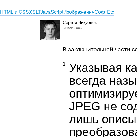
HTML и CSS
XSLT
JavaScript
Изображения
Софт
Etc
Сергей Чикуенок
5 июля 2006
В заключительной части с
Указывая к
1.
всегда назы
оптимизируе
JPEG не сод
лишь описы
преобразов