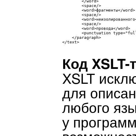
        </word>

        <space/>

        <word>фрагменты</word>

        <space/>

        <word>неизолированного<
        <space/>

        <word>провода</word>

        <punctuation type="full
    </paragraph>

</text>

Код XSLT-
XSLT исклю
для описан
любого язы
у программ