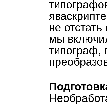
типографов
яваскрипте
не отстать
мы включил
типограф,
преобразов
Подготовк
Необработ