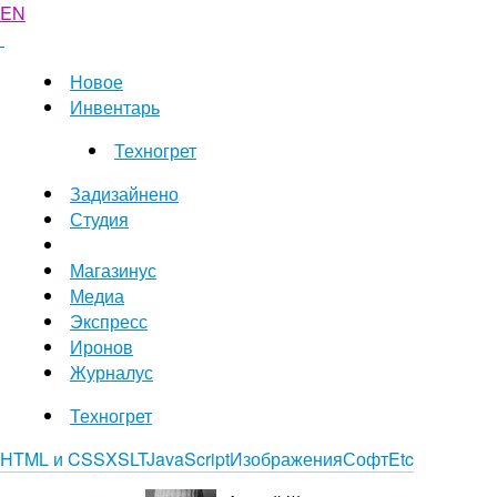
EN
Новое
Инвентарь
Техногрет
Задизайнено
Студия
Магазинус
Медиа
Экспресс
Иронов
Журналус
Техногрет
HTML и CSS
XSLT
JavaScript
Изображения
Софт
Etc