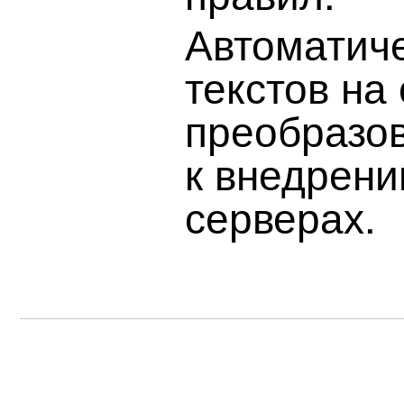
Автоматич
текстов на
преобразо
к внедрен
серверах.