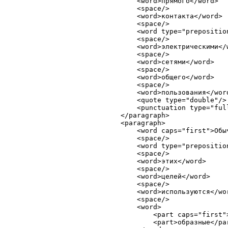
        <word>прямого</word>

        <space/>

        <word>контакта</word>

        <space/>

        <word type="preposition
        <space/>

        <word>электрическими</w
        <space/>

        <word>сетями</word>

        <space/>

        <word>общего</word>

        <space/>

        <word>пользования</word
        <quote type="double"/>

        <punctuation type="full
    </paragraph>

    <paragraph>

        <word caps="first">Обыч
        <space/>

        <word type="preposition
        <space/>

        <word>этих</word>

        <space/>

        <word>целей</word>

        <space/>

        <word>используются</wor
        <space/>

        <word>

            <part caps="first">
            <part>образные</par