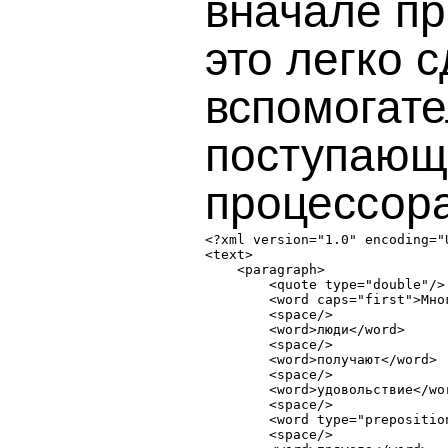
вначале п
это легко 
вспомогате
поступающи
процессора
<?xml version="1.0" encoding="U
<text>

    <paragraph>

        <quote type="double"/>

        <word caps="first">Мног
        <space/>

        <word>люди</word>

        <space/>

        <word>получают</word>

        <space/>

        <word>удовольствие</wor
        <space/>

        <word type="preposition
        <space/>
