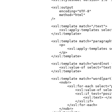
<xsl:output

    encoding="UTF-8"

    method="html"

/>

<xsl:template match="/text">

    <xsl:apply-templates select
</xsl:template>

<xsl:template match="paragraph"
    <p>

        <xsl:apply-templates s
    </p>

</xsl:template>

<xsl:template match="word[not (
    <xsl:value-of select="text(
</xsl:template>

<xsl:template match="word[part]
    <nobr>

        <xsl:for-each select="p
            <xsl:value-of selec
            <xsl:if test="posit
                <xsl:text>-</xs
            </xsl:if>

        </xsl:for-each>

    </nobr>
