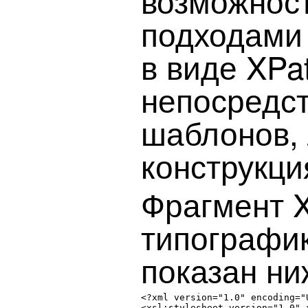
возможнос
подходами
в виде XPa
непосредст
шаблонов, 
конструкция
Фрагмент 
типографик
показан ни
<?xml version="1.0" encoding="U
<xsl:stylesheet version="1.0" 