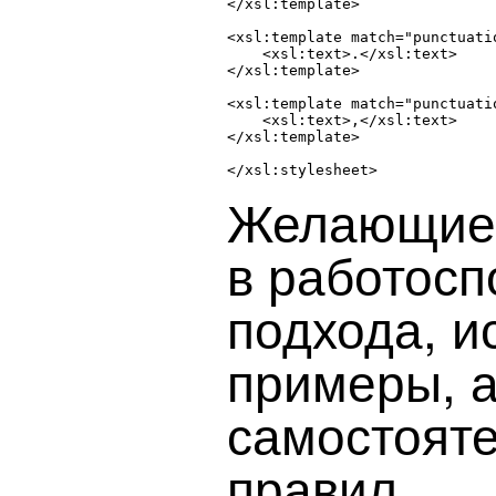
</xsl:template>

<xsl:template match="punctuati
    <xsl:text>.</xsl:text>

</xsl:template>

<xsl:template match="punctuati
    <xsl:text>,</xsl:text>

</xsl:template>

</xsl:stylesheet>

Желающие 
в работосп
подхода, и
примеры, 
самостояте
правил.