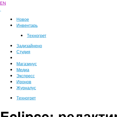
EN
Новое
Инвентарь
Техногрет
Задизайнено
Студия
Магазинус
Медиа
Экспресс
Иронов
Журналус
Техногрет
Eclipse: редакти