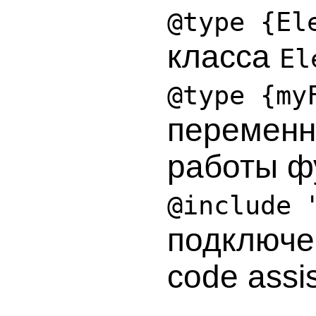
@type {El
класса
El
@type {my
переменн
работы ф
@include 
подключе
code assis