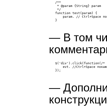
* @param {String} param
*/
param. // Ctrl+Space по
— В том чи
комментар
evt. //Ctrl+Space покаж
— Дополни
конструкци