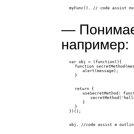
myFunc(). // code assist по
— Понимае
например:
function secretMethod(me
alert(message);
}
return {
useSecretMethod: func
secretMethod('hell
}
}
obj. //code assist и outlin