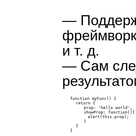
— Поддерж
фреймворки
и т. д.
— Сам сле
результато
return {
prop: 'hello world',
showProp: function(){
alert(this.prop);
}
}