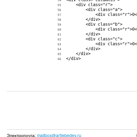
54
    <div class="r">

55
        <div class="a">

56
            <div class="r">0<
57
        </div>

58
        <div class="b">

59
            <div class="r">0<
60
        </div>

61
        <div class="c">

62
            <div class="r">0<
63
        </div>

64
    </div>

65
</div>
66
Электропочта:
mailbox@artlebedev.ru