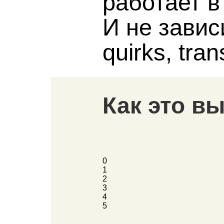
работает в
И не завис
quirks, trans
Как это в
0
1
2
3
4
5