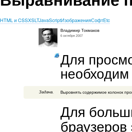
HTML и CSS
XSLT
JavaScript
Изображения
Софт
Etc
Владимир Токмаков
6 октября 2007
Для просмо
необходим 
Задача.
Выровнять содержимое колонок про
Для больш
браузеров 