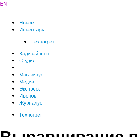
EN
Новое
Инвентарь
Техногрет
Задизайнено
Студия
Магазинус
Медиа
Экспресс
Иронов
Журналус
Техногрет
Выравнивание п