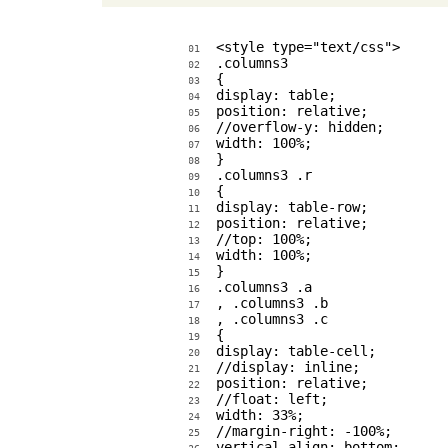
<style type="text/css">

01
.columns3

02
{

03
display: table;

04
position: relative;

05
//overflow-y: hidden;

06
width: 100%;

07
}

08
.columns3 .r

09
{

10
display: table-row;

11
position: relative;

12
//top: 100%;

13
width: 100%;

14
}

15
.columns3 .a

16
, .columns3 .b

17
, .columns3 .c

18
{

19
display: table-cell;

20
//display: inline;

21
position: relative;

22
//float: left;

23
width: 33%;

24
//margin-right: -100%;

25
vertical-align: bottom;
