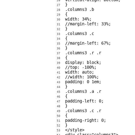
26
}

27
.columns3 .b

28
{

29
width: 34%;

30
//margin-left: 33%;

31
}

32
.columns3 .c

33
{

34
//margin-left: 67%;

35
}

36
.columns3 .r .r

37
{

38
display: block;

39
//top: -100%;

40
width: auto;

41
//width: 100%;

42
padding: 0 1em;

43
}

44
.columns3 .a .r

45
{

46
padding-left: 0;

47
}

48
.columns3 .c .r

49
{

50
padding-right: 0;

51
}

52
</style>

53
<div class="columns3">
