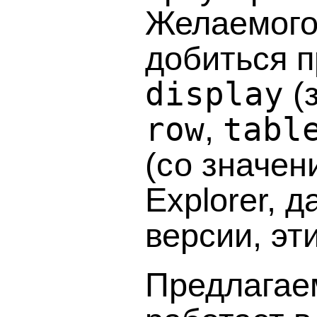
Желаемого
добиться 
display
(
row
,
tabl
(со значе
Explorer, 
версии, эт
Предлагае