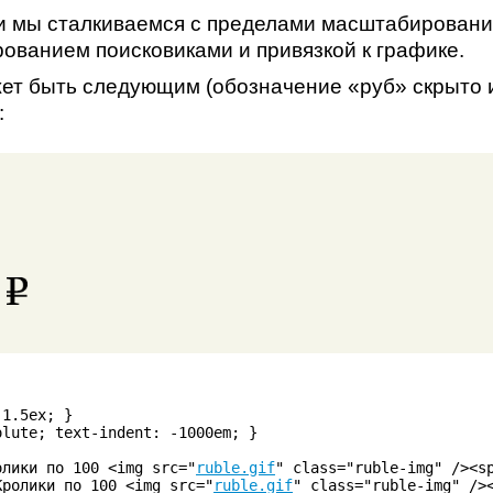
и мы сталкиваемся с пределами масштабировани
рованием поисковиками и привязкой к графике.
ет быть следующим (обозначение «руб» скрыто 
:
0
1.5ex; }

lute; text-indent: -1000em; }

олики по 100 <img src="
ruble.gif
" class="ruble-img" /><sp
Кролики по 100 <img src="
ruble.gif
" class="ruble-img" /><