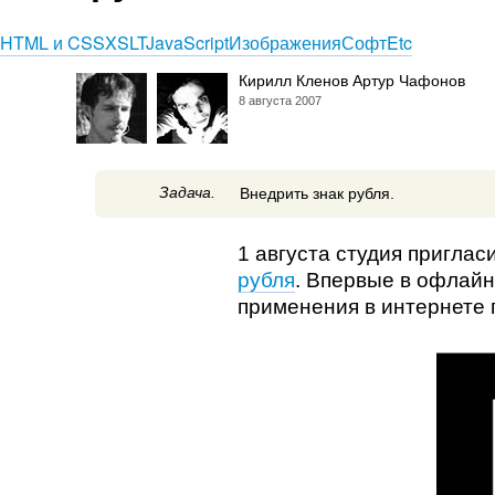
HTML и CSS
XSLT
JavaScript
Изображения
Софт
Etc
Кирилл Кленов Артур Чафонов
8 августа 2007
Задача.
Внедрить знак рубля.
1 августа студия пригла
рубля
. Впервые в офлайн
применения в интернете 