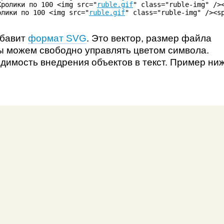
Кролики по 100 <img src="
ruble.gif
" class="ruble-img" /><
олики по 100 <img src="
ruble.gif
" class="ruble-img" /><s
збавит
формат SVG
. Это вектор, размер файла
ы можем свободно управлять цветом символа.
имость внедрения объектов в текст. Пример ни