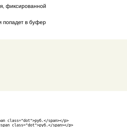
я, фиксированной
и попадет в буфер
an class="dot">руб.</span></p>

span class="dot">руб.</span></p>
