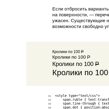
Если отбросить варианты
на поверхности, — перече
ужасен. Существующие н
возможности свободно у
Кролики по 100
P
Кролики по 100
P
Кролики по 100
P
Кролики по 10
<style type="text/css">

01
    span.ruble { text-transf
02
    span.line-through { text
03
    span.dot { position:abso
04