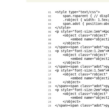
<style type="text/css">

01
    span.roparent { // displ
02
    .robject { width: 1.5ex;
03
    span.adot { position:abs
04
</style>

05
<p style="font-size:1em">Кро
06
    <object class="robject" 
07
        <embed name="object
08
    </object>

09
</span><span class="adot">ру
10
<p style="font-size:1.2em">К
11
    <object class="robject" 
12
        <embed name="object
13
    </object>

14
</span><span class="adot">ру
15
<p style="font-size:1.5em">К
16
    <object class="robject" 
17
        <embed name="object
18
    </object>

19
</span><span class="adot">ру
20
<p style="font-size:2em">Кро
21
    <object class="robject" 
22
        <embed name="object
23
    </object>

24
</span><span class="adot">р
25