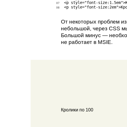
<p style="font-size:1.5em">
07
<p style="font-size:2em">Кр
08
От некоторых проблем и
небольшой, через CSS м
Большой минус — необход
не работает в MSIE.
Кролики по 100