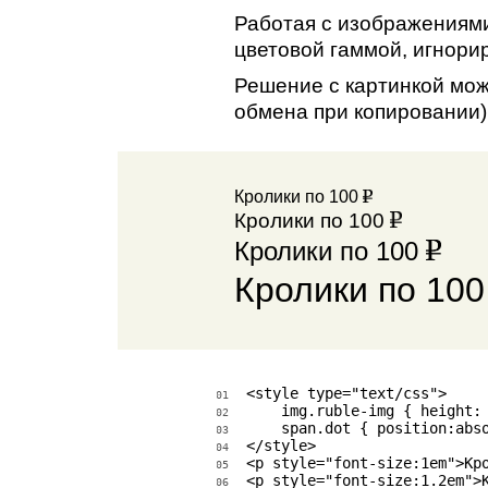
Работая с изображениям
цветовой гаммой, игнори
Решение с картинкой мож
обмена при копировании)
Кролики по 100
Кролики по 100
Кролики по 100
Кролики по 10
<style type="text/css">

01
    img.ruble-img { height: 
02
    span.dot { position:abso
03
</style>

04
<p style="font-size:1em">Кр
05
<p style="font-size:1.2em">
06