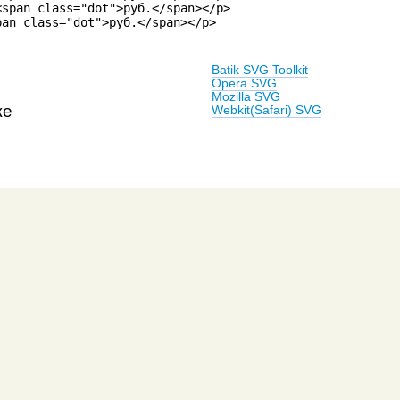
span class="dot">руб.</span></p>

pan class="dot">руб.</span></p>
Batik SVG Toolkit
Opera SVG
Mozilla SVG
же
Webkit(Safari) SVG