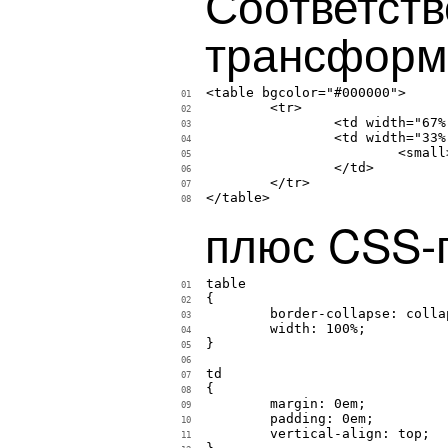
Соответств
трансформи
<table bgcolor="#000000">

01
	<tr>

02
		<td width="67%"></td>

03
		<td width="33%">

04
			<small>Content with left margin</small>

05
		</td>

06
	</tr>

07
</table>

08
плюс CSS-
table

01
{

02
	border-collapse: collapse;

03
	width: 100%;

04
}

05
06
td

07
{

08
	margin: 0em;

09
	padding: 0em;

10
	vertical-align: top;

11