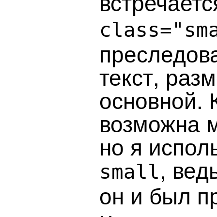
встречаетс
class="sm
преследова
текст, раз
основной. 
возможна м
но я испол
, вед
small
он и был п