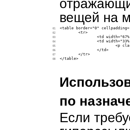
отражающи
вещей на м
<table border="0" cellpadding=
01
	<tr>

02
		<td width="67%"></td>

03
		<td width="33%" valign="top">

04
			<p class="small_body">Content with left margin</p>

05
		</td>

06
	</tr>

07
</table>

08
Использов
по назнач
Если требу