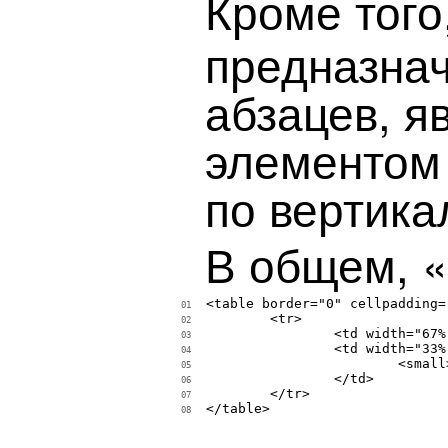
Кроме того
предназна
абзацев, я
элементом 
по вертика
В общем, 
<table border="0" cellpadding=
01
	<tr>

02
		<td width="67%" valign="top"></td>

03
		<td width="33%" valign="top">

04
			<small>Content with left margin</small> 

05
		</td>

06
	</tr>

07
</table>

08