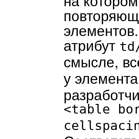
на котором
повторяющ
элементов.
атрибут
td
смысле, вс
у элемент
разработчи
<table bo
cellspaci