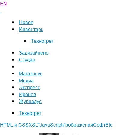
EN
Новое
Инвентарь
Техногрет
Задизайнено
Студия
Магазинус
Медиа
Экспресс
Иронов
Журналус
Техногрет
HTML и CSS
XSLT
JavaScript
Изображения
Софт
Etc