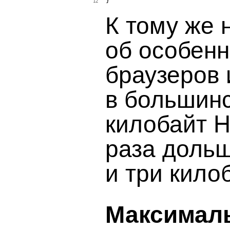
}

12
К тому же 
об особенн
браузеров 
в большинс
килобайт H
раза дольш
и три кило
Максималь