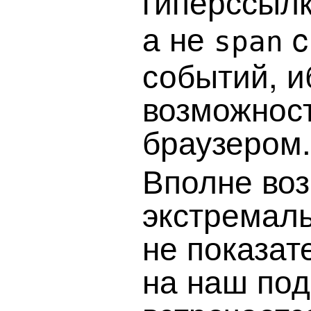
гиперссылк
а не
c
span
событий, и
возможност
браузером.
Вполне воз
экстремал
не показат
на наш под