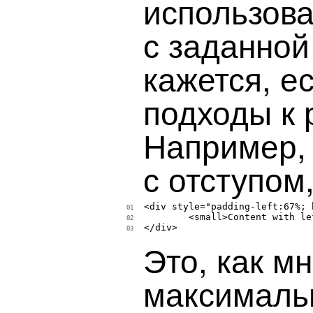
использова
с заданной
кажется, е
подходы к 
Например, 
с отступом
<div style="padding-left:67%; 
01
	<small>Content with left margin</small>

02
</div>

03
Это, как м
максималь