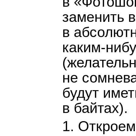
в «Фотошо
заменить 
в абсолют
каким-ниб
(желатель
не сомнева
будут име
в байтах).
1. Открое