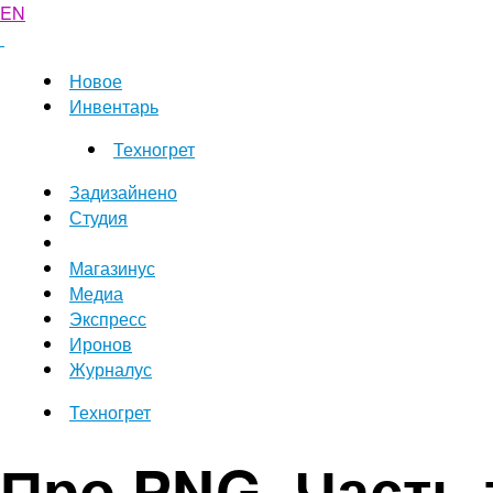
EN
Новое
Инвентарь
Техногрет
Задизайнено
Студия
Магазинус
Медиа
Экспресс
Иронов
Журналус
Техногрет
Про PNG. Часть 