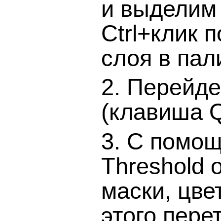
и выделим 
Ctrl+клик 
слоя в пал
2. Перейд
(клавиша Q
3. С помо
Threshold 
маски, цве
этого пере