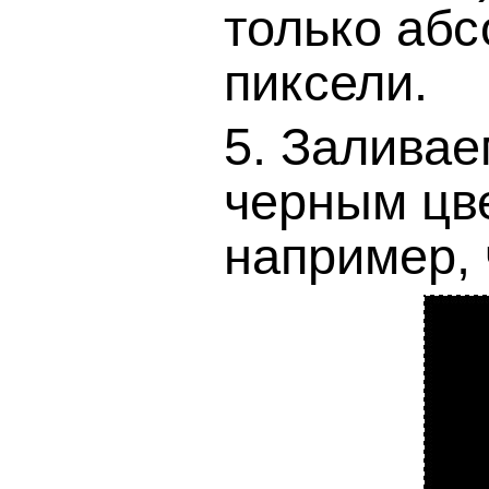
только аб
пиксели.
5. Залива
черным цве
например, ч