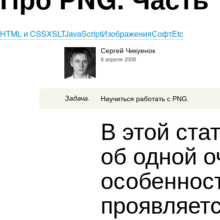
HTML и CSS
XSLT
JavaScript
Изображения
Софт
Etc
Сергей Чикуенок
8 апреля 2008
Задача.
Научиться работать с PNG.
В этой ста
об одной о
особеннос
проявляетс