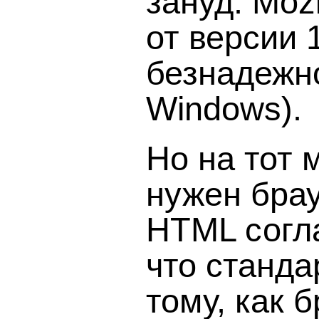
зануд: Moz
от версии 
безнадежн
Windows).
Но на тот 
нужен бра
HTML согл
что станда
тому, как 