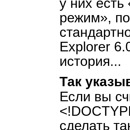
у них есть
режим», п
стандартно
Explorer 6
история...
Так указы
Если вы сч
<!DOCTYPE
сделать та