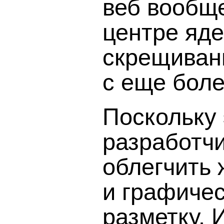
веб вообщ
центре яд
скрещивани
с еще боле
Поскольку
разработч
облегчить
и графиче
разметку.