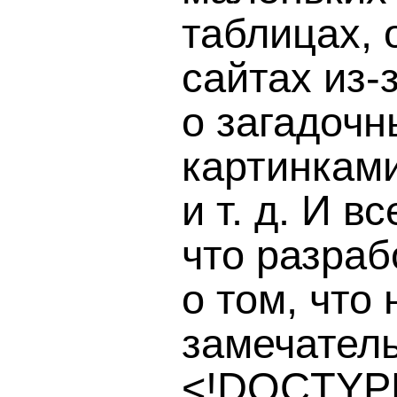
таблицах,
сайтах
из-
о загадочн
картинками 
и т. д. И в
что разраб
о том, что
замечател
<!DOCTYP