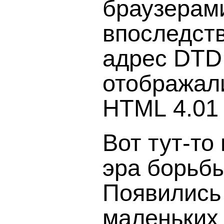
браузерами
впоследств
адрес DTD
отображал
HTML 4.01 
Вот
тут-то
эра борьбы
Появились
маленьких