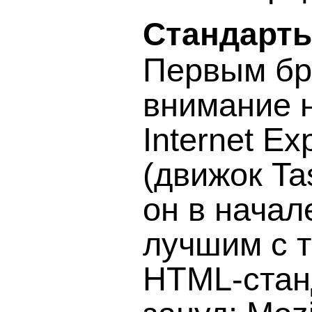
Стандарты
Первым бр
внимание н
Internet Ex
(движок Ta
он в начал
лучшим с т
HTML-станд