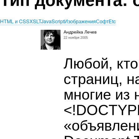
HTML и CSS
XSLT
JavaScript
Изображения
Софт
Etc
Андрейка Лечев
22 ноября 2005
Любой, кто
страниц, н
многие из 
<!DOCTYPE.
«объявлен