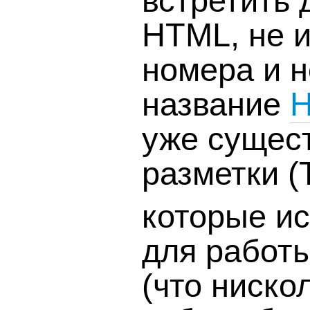
встретить 
HTML, не 
номера и 
название
H
уже сущес
разметки (
которые и
для работ
(что нискол