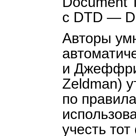
Document T
с DTD — Do
Авторы ум
автоматич
и Джеффри 
Zeldman) у
по правил
использова
учесть тот