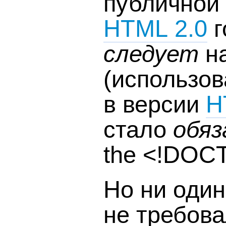
публичной
HTML 2.0
г
следует
на
(использов
в версии
H
стало
обя
the <!DOCT
Но ни один
не требова