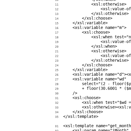
            <xsl:otherwise>

11
                <xsl:value-of
12
            </xsl:otherwise>

13
        </xsl:choose>

14
    </xsl:variable>

15
    <xsl:variable name="m">

16
        <xsl:choose>

17
            <xsl:when test="n
18
                <xsl:value-of
19
            </xsl:when>

20
            <xsl:otherwise>

21
                <xsl:value-of
22
            </xsl:otherwise>

23
        </xsl:choose>

24
    </xsl:variable>

25
    <xsl:variable name="d"><x
26
    <xsl:variable name="wd"

27
        select="(2 - floor($y
28
        + floor(30.6001 * ($m
29
    />

30
    <xsl:choose>

31
        <xsl:when test="$wd =
32
        <xsl:otherwise><xsl:v
33
    </xsl:choose>

34
</xsl:template>
35
<xsl:template name="get_month
01
    <xsl:param name="iMonth" 
02