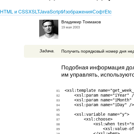
HTML и CSS
XSLT
JavaScript
Изображения
Софт
Etc
Владимир Токмаков
19 мая 2003
Задача.
Получить порядковый номер дня нед
Подобная информация долж
им управлять, используют
<xsl:template name="get_week_
01
    <xsl:param name="iYear" /
02
    <xsl:param name="iMonth" 
03
    <xsl:param name="iDay" />

04
05
    <xsl:variable name="y">

06
        <xsl:choose>

07
            <xsl:when test="n
08
                <xsl:value-of
09
            </xsl:when>

10