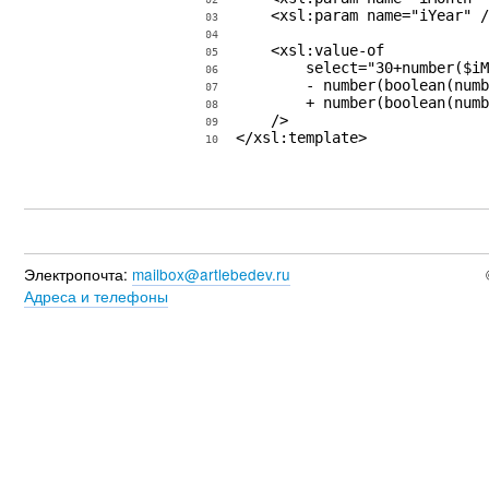
    <xsl:param name="iYear" /
03
04
    <xsl:value-of

05
        select="30+number($iM
06
        - number(boolean(numb
07
        + number(boolean(numb
08
    />

09
</xsl:template>
10
Электропочта:
mailbox@artlebedev.ru
Адреса и телефоны