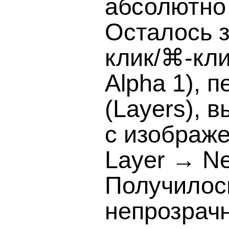
абсолютно
Осталось з
клик/⌘-кли
Alpha 1), 
(Layers), 
с изображ
Layer → Ne
Получилось
непрозрачн