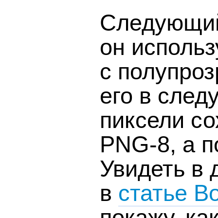
Следующий
он использ
с полупро
его в след
пиксели с
PNG-8, а п
Увидеть в 
в
статье В
покажу, ка