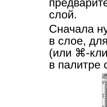
предварите
слой.
Сначала н
в слое, для
(или ⌘-кли
в палитре 