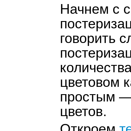
Начнем с с
постериза
говорить 
постериза
количества
цветовом к
простым —
цветов.
Откроем
т