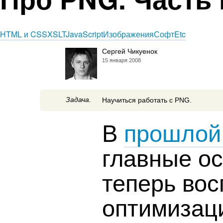
HTML и CSS
XSLT
JavaScript
Изображения
Софт
Etc
Сергей Чикуенок
15 января 2008
Задача.
Научиться работать с PNG.
В
прошлой
главные о
теперь вос
оптимизац