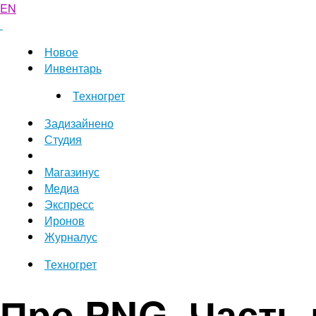
EN
Новое
Инвентарь
Техногрет
Задизайнено
Студия
Магазинус
Медиа
Экспресс
Иронов
Журналус
Техногрет
Про PNG. Часть 