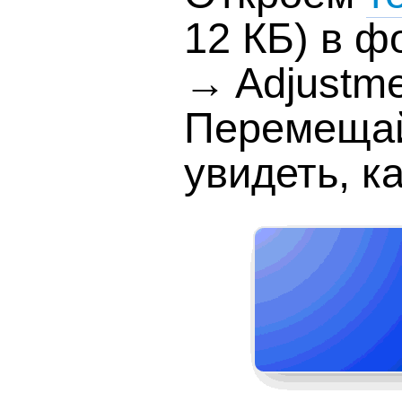
12 КБ) в ф
→ Adjustme
Перемещай
увидеть, к