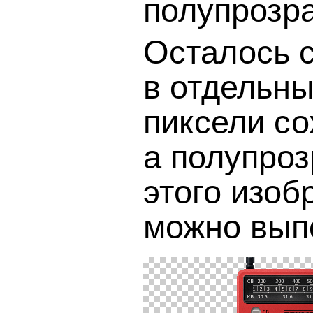
полупрозр
Осталось с
в отдельн
пиксели со
а полупро
этого изо
можно вып