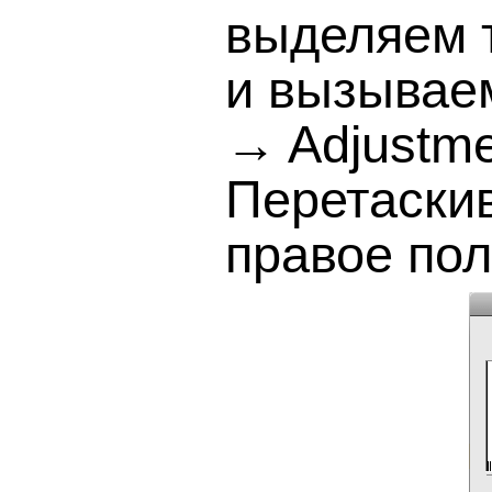
выделяем т
и вызываем
→ Adjustme
Перетаски
правое по