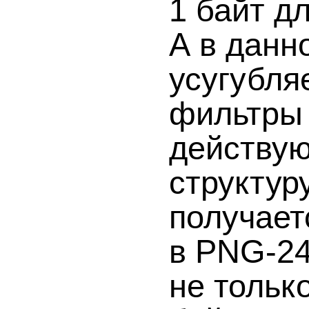
1 байт д
А в данн
усугубляе
фильтры 
действую
структур
получает
в PNG-24
не тольк