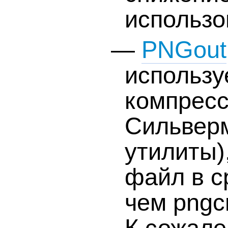
использо
—
PNGout
использу
компресс
Сильверм
утилиты)
файл в с
чем pngc
К сожале