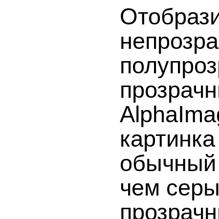
Отобрази
непрозра
полупроз
прозрачн
AlphaIma
картинка
обычный 
чем серы
прозрачн