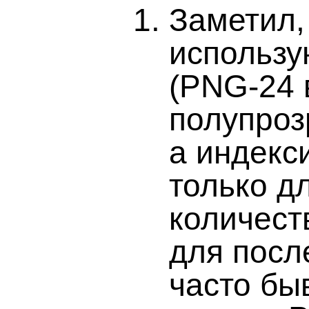
Заметил,
использу
(PNG-24 
полупроз
а индекс
только д
количест
для посл
часто бы