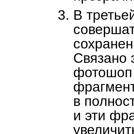
В третье
совершат
сохранен
Связано э
фотошоп 
фрагмен
в полнос
и эти фр
увеличит