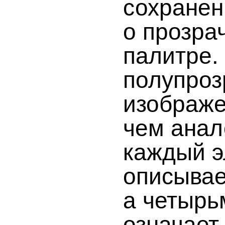
сохране
о прозра
палитре.
полупроз
изображе
чем анал
каждый э
описывае
а четырь
означает,