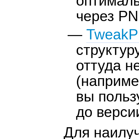
оптималь
через PN
—
Tweak
структур
оттуда 
(наприме
вы польз
до верси
Для наилу