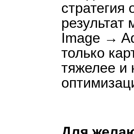
стратегия
результат
Image → Ad
только кар
тяжелее и 
оптимизац
Для жела