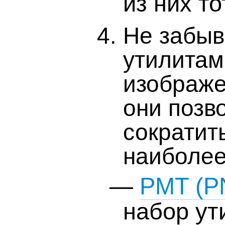
из них т
Не забыв
утилитам
изображе
они позв
сократит
наиболее
—
PMT (P
набор ут