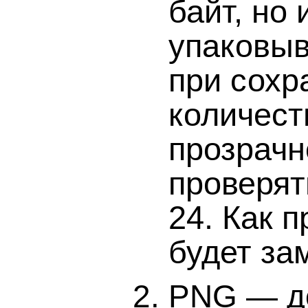
байт, но
упаковыв
при сохр
количест
прозрачн
проверят
24. Как 
будет за
PNG — до