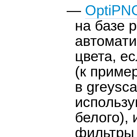
—
OptiPN
на базе 
автомати
цвета, е
(к приме
в greysc
использу
белого), 
фильтры 