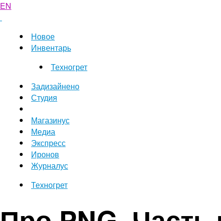
EN
Новое
Инвентарь
Техногрет
Задизайнено
Студия
Магазинус
Медиа
Экспресс
Иронов
Журналус
Техногрет
Про PNG. Часть 