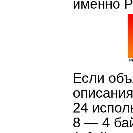
именно P
P
Если объ
описания
24 испол
8 — 4 бай