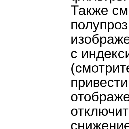
Также см
полупроз
изображе
с индекс
(смотрит
привести
отображе
отключит
снижение