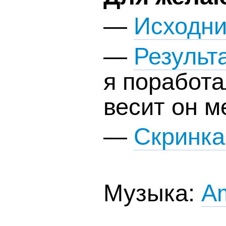
—
Исходни
—
Результ
я поработа
весит он м
—
Скринка
Музыка:
Am