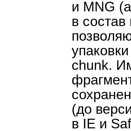
и MNG (
в состав
позволя
упаковки
chunk. И
фрагмен
сохране
(до верс
в IE и Saf