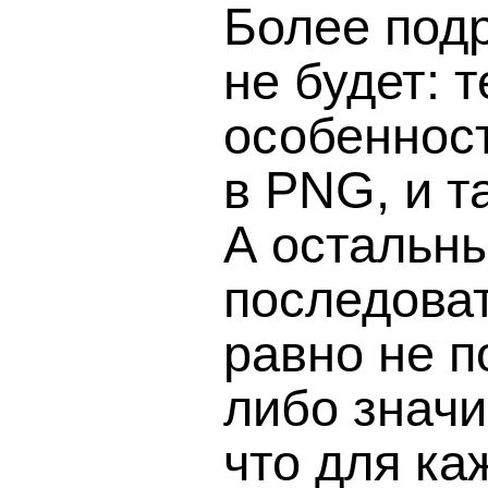
Более под
не будет: 
особеннос
в PNG, и та
А остальн
последоват
равно не п
либо значи
что для ка