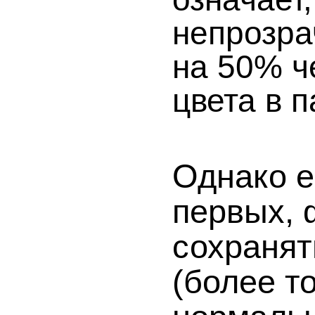
непрозра
на 50% ч
цвета в п
Однако е
первых, 
сохраня
(более то