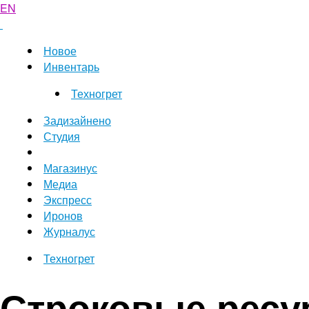
EN
Новое
Инвентарь
Техногрет
Задизайнено
Студия
Магазинус
Медиа
Экспресс
Иронов
Журналус
Техногрет
Строковые ресу