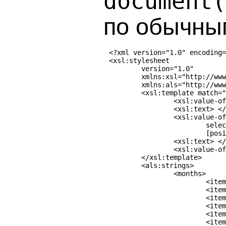
document(
по обычны
<?xml version="1.0" encoding=
<xsl:stylesheet

	version="1.0"

	xmlns:xsl="http://www.w3.org/1999/XSL/Transform"

	xmlns:als="http://www.artlebedev.ru/xsl">

	<xsl:template match="/">	

		<xsl:value-of select="date/@day"/>

		<xsl:text> </xsl:text>

		<xsl:value-of

			select="document('')/xsl:stylesheet/als:strings/months/item

			[position() = current()/date/@month]/text()"/>

		<xsl:text> </xsl:text>

		<xsl:value-of select="date/@year"/>

	</xsl:template>

	<als:strings>

		<months>

			<item>января</item>

			<item>февраля</item>

			<item>марта</item>

			<item>апреля</item>

			<item>мая</item>

			<item>июня</item>
