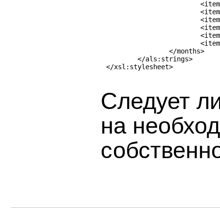
			<item>июля</item>

			<item>августа</item>

			<item>сентября</item>

			<item>октября</item>

			<item>ноября</item>

			<item>декабря</item>

		</months>

	</als:strings>

Следует л
на необход
собственно