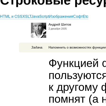
HTML и CSS
XSLT
JavaScript
Изображения
Софт
Etc
Андрей Шитов
2 декабря 2005
Задача.
Напомнить о возможностях функции 
Функцией
пользуются
к другому 
помнят (а 