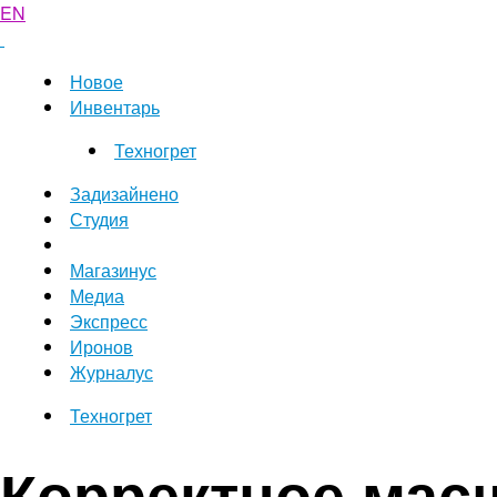
EN
Новое
Инвентарь
Техногрет
Задизайнено
Студия
Магазинус
Медиа
Экспресс
Иронов
Журналус
Техногрет
Корректное мас