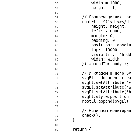
            width = 1000,

55
            height = 1;

56
57
        // Создаем дивчик так
58
        rootEl = $('<div></di
59
            height: height,

60
            left: -10000,

61
            margin: 0,

62
            padding: 0,

63
            position: 'absolu
64
            top: -10000,

65
            visibility: 'hidd
66
            width: width

67
        }).appendTo('body');

68
69
        // И кладем в него SV
70
        svgEl = document.crea
71
        svgEl.setAttribute('v
72
        svgEl.setAttribute('w
73
        svgEl.setAttribute('h
74
        svgEl.style.position 
75
        rootEl.append(svgEl);

76
77
        // Начинаем мониторин
78
        check();

79
    }

80
81
    return {

82