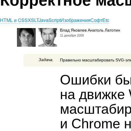
HTML и CSS
XSLT
JavaScript
Изображения
Софт
Etc
Влад Яковлев Анатоль Латотин
11 декабря 2009
Задача.
Правильно масштабировать SVG-эле
Ошибки бы
на движке 
масштабир
и Chrome 