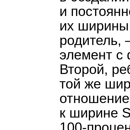
и постоян
их ширины
родитель,
элемент с
Второй, р
той же ши
отношение
к ширине 
100-проце