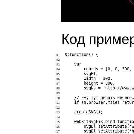
Код приме
$(function() {

01
02
    var

03
        coords = [0, 0, 300, 
04
        svgEl,

05
        width = 300,

06
        height = 300,

07
        svgNs = 'http://www.w
08
09
    // Ему тут делать нечего…

10
    if ($.browser.msie) retur
11
12
    createSVG();

13
14
    webkitSvgFix.bind(functio
15
        svgEl.setAttribute('w
16
        svgEl.setAttribute('h
17