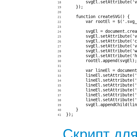
        svgEl.setAttribute('v
18
    });

19
20
    function createSVG() {

21
        var rootEl = $('.svg_
22
23
        svgEl = document.crea
24
        svgEl.setAttribute('v
25
        svgEl.setAttribute('c
26
        svgEl.setAttribute('v
27
        svgEl.setAttribute('w
28
        svgEl.setAttribute('h
29
        rootEl.append(svgEl);

30
31
        var lineEl = document
32
        lineEl.setAttribute('
33
        lineEl.setAttribute('
34
        lineEl.setAttribute('
35
        lineEl.setAttribute('
36
        lineEl.setAttribute('
37
        lineEl.setAttribute('
38
        svgEl.appendChild(lin
39
    }

40
});
41
Скрипт дл