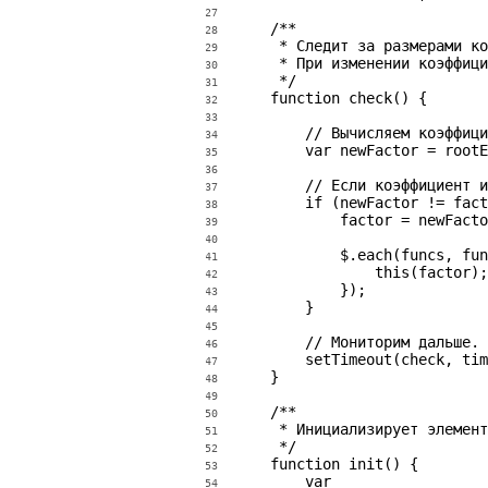
27
    /**

28
     * Следит за размерами ко
29
     * При изменении коэффици
30
     */

31
    function check() {

32
33
        // Вычисляем коэффици
34
        var newFactor = rootE
35
36
        // Если коэффициент и
37
        if (newFactor != fact
38
            factor = newFacto
39
40
            $.each(funcs, fun
41
                this(factor);

42
            });

43
        }

44
45
        // Мониторим дальше.

46
        setTimeout(check, tim
47
    }

48
49
    /**

50
     * Инициализирует элемент
51
     */

52
    function init() {

53
        var

54