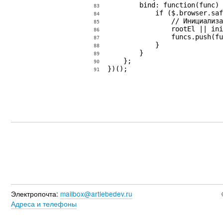
        bind: function(func) 
83
            if ($.browser.saf
84
                // Инициализа
85
                rootEl || ini
86
                funcs.push(fu
87
            }

88
        }

89
    };

90
})();
91
Электропочта:
mailbox@artlebedev.ru
Адреса и телефоны