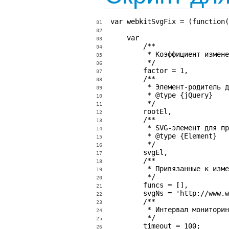
var webkitSvgFix = (function(
01
02
    var

03
        /**

04
         * Коэффициент измене
05
         */

06
        factor = 1,

07
        /**

08
         * Элемент-родитель д
09
         * @type {jQuery}

10
         */

11
        rootEl,

12
        /**

13
         * SVG-элемент для пр
14
         * @type {Element}

15
         */

16
        svgEl,

17
        /**

18
         * Привязанные к изме
19
         */

20
        funcs = [],

21
        svgNs = 'http://www.w
22
        /**

23
         * Интервал мониторин
24
         */

25
        timeout = 100;

26