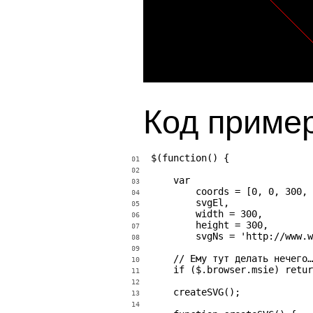
Код приме
$(function() {

01
02
    var

03
        coords = [0, 0, 300, 
04
        svgEl,

05
        width = 300,

06
        height = 300,

07
        svgNs = 'http://www.w
08
09
    // Ему тут делать нечего…

10
    if ($.browser.msie) retur
11
12
    createSVG();

13
14