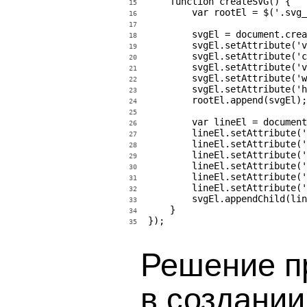
    function createSVG() {

15
        var rootEl = $('.svg_
16
17
        svgEl = document.crea
18
        svgEl.setAttribute('v
19
        svgEl.setAttribute('c
20
        svgEl.setAttribute('v
21
        svgEl.setAttribute('w
22
        svgEl.setAttribute('h
23
        rootEl.append(svgEl);

24
25
        var lineEl = document
26
        lineEl.setAttribute('
27
        lineEl.setAttribute('
28
        lineEl.setAttribute('
29
        lineEl.setAttribute('
30
        lineEl.setAttribute('
31
        lineEl.setAttribute('
32
        svgEl.appendChild(lin
33
    }

34
});
35
Решение п
в создании