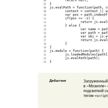
	return null;

06
}

07
js.evalPath = function(path, c
08
	context = context || window;

09
	var pos = path.indexOf('.');

10
	if(pos == -1) {

11
		return js.evalProperty(context, path, value);

12
	} else {

13
		var name = path.substring(0, pos);

14
		var path = path.substring(pos + 1);

15
		var obj = js.evalProperty(context, name, value);

16
		return js.evalPath(path, obj, value);

17
	}

18
}

19
js.module = function(path) {

20
	js.loadedModules[path] = true;

21
	js.evalPath(path);

22
}

23
Дебаггинг
Загруженный 
в «Мозилле» о
подсветкой с
тегом
<script