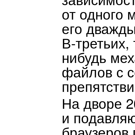
от одного 
его дважды
В-третьих, 
нибудь мех
файлов с с
препятстви
На дворе 2
и подавля
браузеров