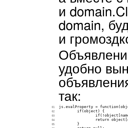
и domain.Cl
domain, бу
и громоздк
Объявлени
удобно вы
объявлени
так:
js.evalProperty = function(obj
01
	if(object) {

02
		if(!object[name]) object[name] = value || true;

03
		return object[name];

04
	}

05