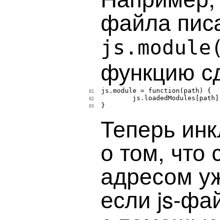
файла пис
js.module
функцию сд
js.module = function(path) {

01
	js.loadedModules[path] = true;

02
}

03
Теперь инк
о том, что
адресом уж
если js-фа