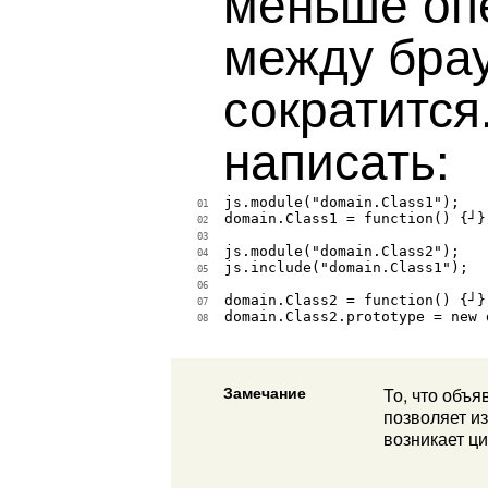
меньше оп
между бра
сократится
написать:
js.module("domain.Class1");

01
domain.Class1 = function() {┘}

02
03
js.module("domain.Class2");

04
js.include("domain.Class1");

05
06
domain.Class2 = function() {┘}

07
domain.Class2.prototype = new 
08
Замечание
То, что объ
позволяет и
возникает ц