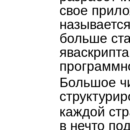
свое прило
называется
больше ста
яваскрипт
программно
Большое чи
структурир
каждой ст
в нечто по