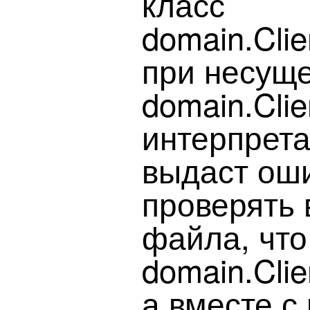
класс
domain.Clie
при несущ
domain.Clie
интерпрета
выдаст оши
проверять 
файла, что
domain.Clie
а вместе с