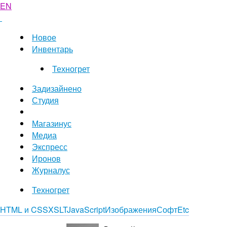
EN
Новое
Инвентарь
Техногрет
Задизайнено
Студия
Магазинус
Медиа
Экспресс
Иронов
Журналус
Техногрет
HTML и CSS
XSLT
JavaScript
Изображения
Софт
Etc