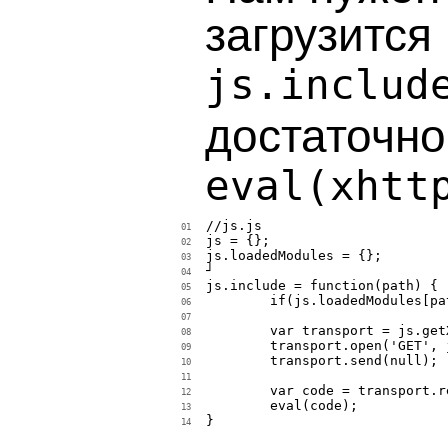
загрузится
js.includ
достаточно
eval(xhtt
//js.js

01
js = {};

02
js.loadedModules = {};

03
┘

04
js.include = function(path) {

05
	if(js.loadedModules[path]) return;

06
07
	var transport = js.getXHTTPTransport();

08
	transport.open('GET', js.rootUrl + path.replace(/\./g, '/') + '.js', false);

09
	transport.send(null);

10
11
	var code = transport.responseText;

12
	eval(code);

13
}

14