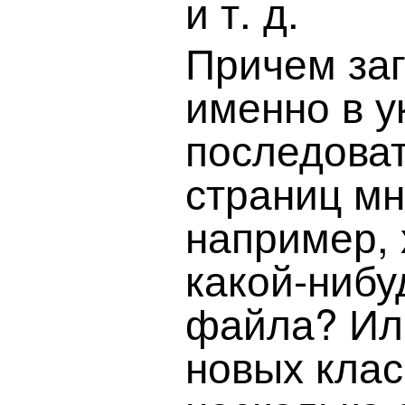
и т. д.
Причем заг
именно в у
последоват
страниц мн
например, 
какой-нибу
файла? Ил
новых клас