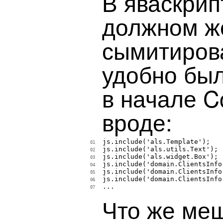
В яваскрип
должном ж
сымитирова
удобно был
в начале C
вроде:
js.include('als.Template');

01
js.include('als.utils.Text');

02
js.include('als.widget.Box');

03
js.include('domain.ClientsInfo
04
js.include('domain.ClientsInfo
05
js.include('domain.ClientsInfo
06
...

07
Что же меш