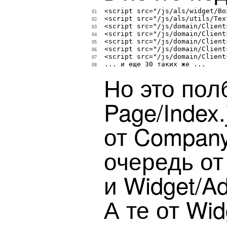
<script src="/js/als/widget/Bo
01
<script src="/js/als/utils/Tex
02
<script src="/js/domain/Client
03
<script src="/js/domain/Client
04
<script src="/js/domain/Client
05
<script src="/js/domain/Client
06
<script src="/js/domain/Client
07
... и еще 30 таких же ...

08
Но это пол
Page/Index.
от Company.
очередь от 
и Widget/Ad
А те от Wid