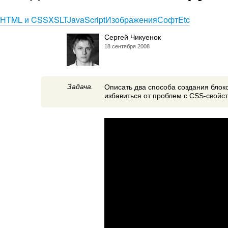
HTML и CSS
XSLT
JavaScript
Изображения
Софт
Etc
Сергей Чикуенок
18 сентября 2008
Задача.
Описать два способа создания блоко
избавиться от проблем с CSS-свойс