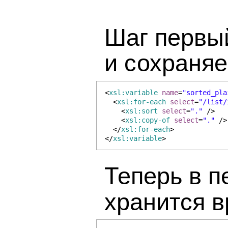
Шаг первы
и сохраняе
<
xsl:variable
name
=
"sorted_pla
<
xsl:for-each
select
=
"/list/
<
xsl:sort
select
=
"."
/>
<
xsl:copy-of
select
=
"."
/>
</
xsl:for-each
>
</
xsl:variable
>
Теперь в 
хранится в