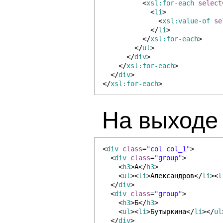
<
xsl:for-each
select
<
li
>
<
xsl:value-of
se
</
li
>
</
xsl:for-each
>
</
ul
>
</
div
>
</
xsl:for-each
>
</
div
>
</
xsl:for-each
>
На выходе
<
div
class
=
"col col_1"
>
<
div
class
=
"group"
>
<
h3
>А</
h3
>
<
ul
><
li
>Александров</
li
><
l
</
div
>
<
div
class
=
"group"
>
<
h3
>Б</
h3
>
<
ul
><
li
>Бутыркина</
li
></
ul
</
div
>