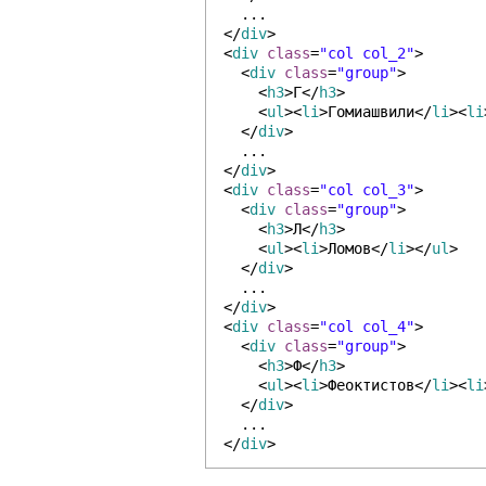
...
</
div
>
<
div
class
=
"col col_2"
>
<
div
class
=
"group"
>
<
h3
>Г</
h3
>
<
ul
><
li
>Гомиашвили</
li
><
li
</
div
>
...
</
div
>
<
div
class
=
"col col_3"
>
<
div
class
=
"group"
>
<
h3
>Л</
h3
>
<
ul
><
li
>Ломов</
li
></
ul
>
</
div
>
...
</
div
>
<
div
class
=
"col col_4"
>
<
div
class
=
"group"
>
<
h3
>Ф</
h3
>
<
ul
><
li
>Феоктистов</
li
><
li
</
div
>
...
</
div
>