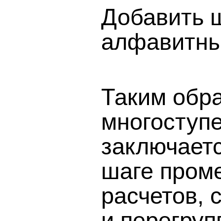
Добавить 
алфавитный
Таким обра
многоступ
заключаетс
шаге пром
расчетов, 
и перегруп