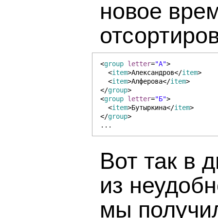
новое вре
отсортиро
<
group
letter
=
"А"
>
<
item
>Александров</
item
>
<
item
>Алферова</
item
>
</
group
>
<
group
letter
=
"Б"
>
<
item
>Бутыркина</
item
>
</
group
>
...
Вот так в 
из неудоб
мы получи