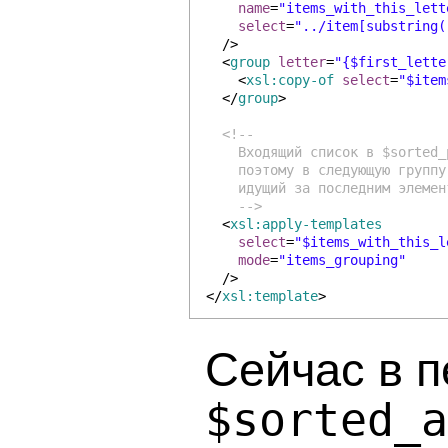
name
=
"items_with_this_lett
select
=
"../item[substring(
/>
<
group
letter
=
"{$first_lette
<
xsl:copy-of
select
=
"$item
</
group
>
<!--
Входящий список в $sorted_
поэтому в следующую группу
идущий за последним элемен
-->
<
xsl:apply-templates
select
=
"$items_with_this_l
mode
=
"items_grouping"
/>
</
xsl:template
>
Сейчас в 
$sorted_a