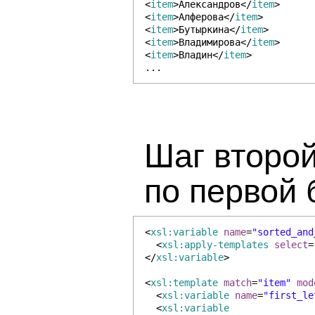
<
item
>Александров</
item
>
<
item
>Алферова</
item
>
<
item
>Бутыркина</
item
>
<
item
>Владимирова</
item
>
<
item
>Владин</
item
>
...
Шаг второ
по первой 
<
xsl:variable
name
=
"sorted_and
<
xsl:apply-templates
select
=
</
xsl:variable
>
<
xsl:template
match
=
"item"
mod
<
xsl:variable
name
=
"first_le
<
xsl:variable