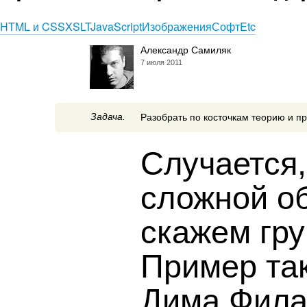
HTML и CSS
XSLT
JavaScript
Изображения
Софт
Etc
Александр Самиляк
7 июля 2011
Задача.
Разобрать по косточкам теорию и п
Случается,
сложной о
скажем гру
Пример та
Дима Фила