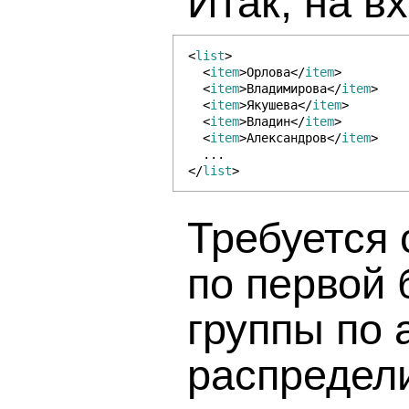
Итак, на в
<
list
>
<
item
>Орлова</
item
>
<
item
>Владимирова</
item
>
<
item
>Якушева</
item
>
<
item
>Владин</
item
>
<
item
>Александров</
item
>
...
</
list
>
Требуется 
по первой 
группы по
распредели