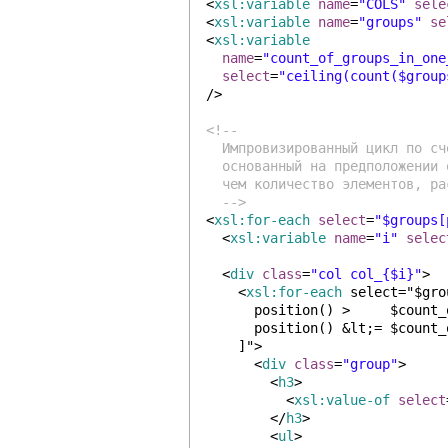
<
xsl:variable
name
=
"COLS"
sele
<
xsl:variable
name
=
"groups"
se
<
xsl:variable
name
=
"count_of_groups_in_one
select
=
"ceiling(count($group
/>
<!--
Импровизированный цикл по сч
основанный на предположении 
чем количество элементов, ра
-->
<
xsl:for-each
select
=
"$groups[
<
xsl:variable
name
=
"i"
selec
<
div
class
=
"col col_{$i}"
>
<
xsl:for-each
select="$gro
position() >     $count_
position() &lt;= $count_
]">
<
div
class
=
"group"
>
<
h3
>
<
xsl:value-of
select
</
h3
>
<
ul
>