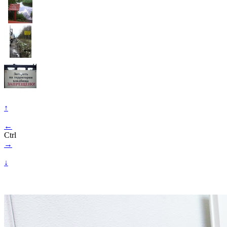
↑
←
Ctrl
→
↓