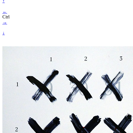
↑
←
Ctrl
→
↓