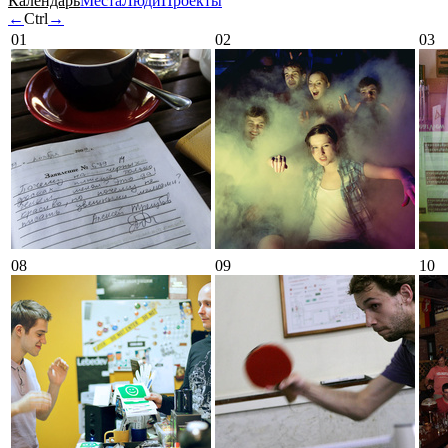
Календарь
Места
Люди
Проекты
←
Ctrl
→
01
02
03
08
09
10