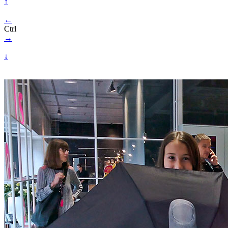
↑
←
Ctrl
→
↓