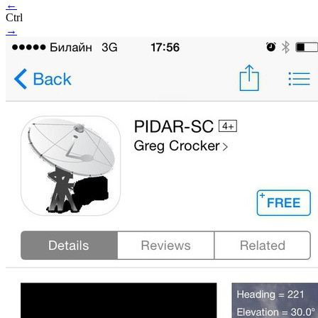
←
Ctrl
→