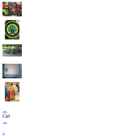
←
Ctrl
→
↓