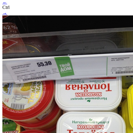
←
Ctrl
→