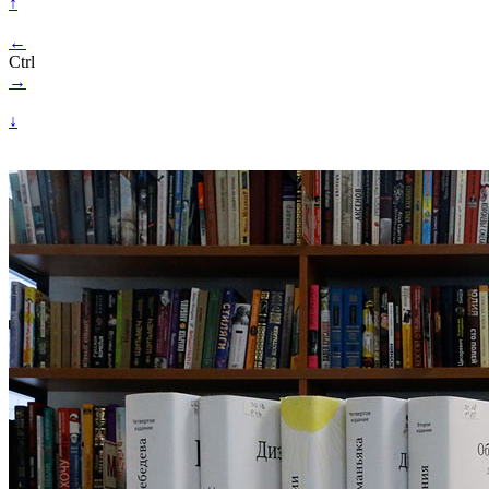
↑
←
Ctrl
→
↓