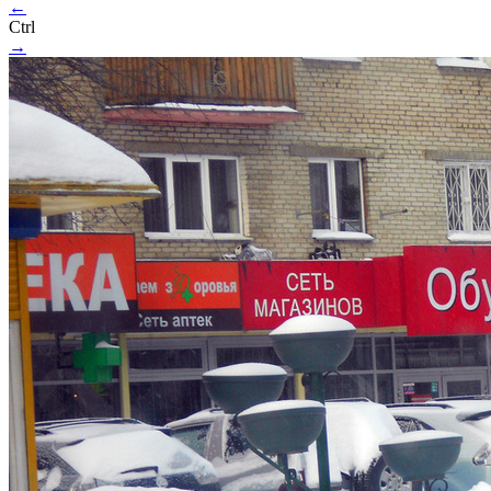
←
Ctrl
→