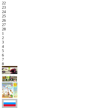
22
23
24
25
26
27
28
1
2
3
4
5
6
7
8