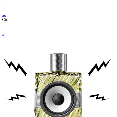
↑
←
Ctrl
→
↓