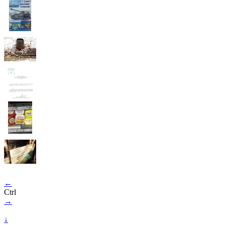
←
Ctrl
→
↓