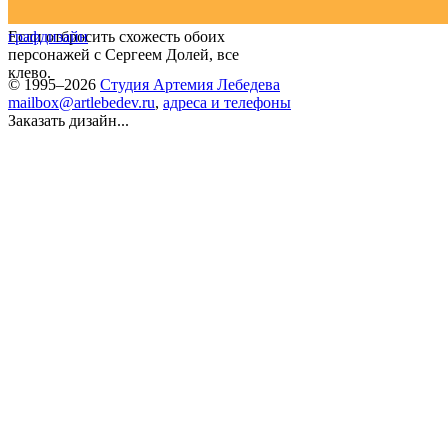
Если отбросить схожесть обоих
графдизайн
персонажей с Сергеем Долей, все
клево.
© 1995–2026
Студия Артемия Лебедева
mailbox@artlebedev.ru
,
адреса и телефоны
Заказать дизайн...