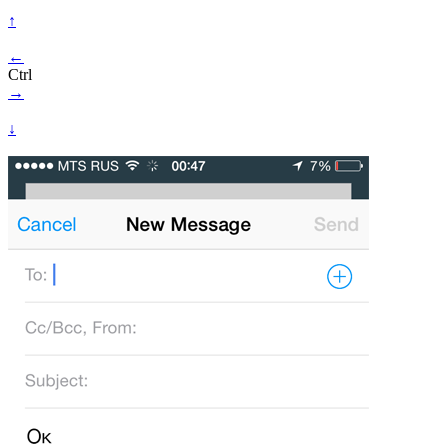
↑
←
Ctrl
→
↓