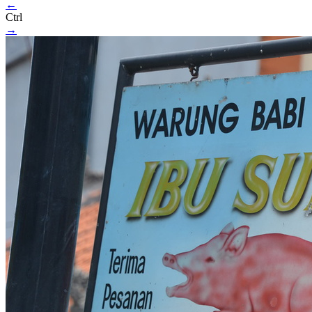
←
Ctrl
→