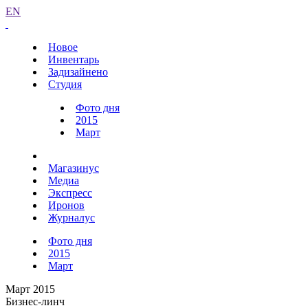
EN
Новое
Инвентарь
Задизайнено
Студия
Фото дня
2015
Март
Магазинус
Медиа
Экспресс
Иронов
Журналус
Фото дня
2015
Март
Март 2015
Бизнес-линч