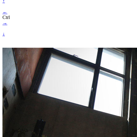
↑
←
Ctrl
→
↓