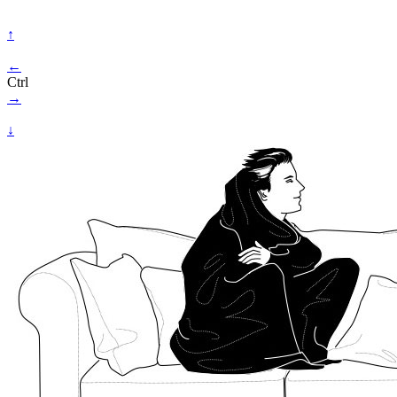
↑
←
Ctrl
→
↓