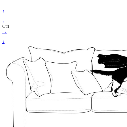
↑
←
Ctrl
→
↓