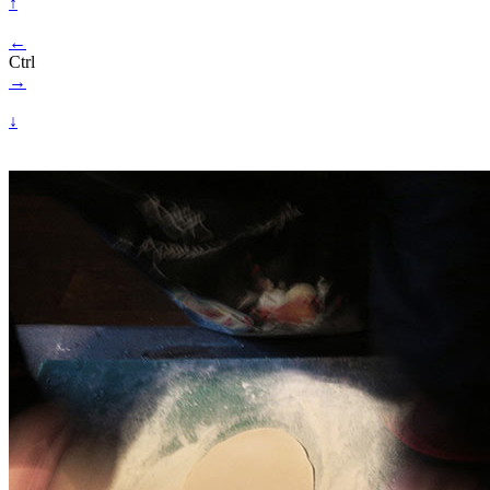
↑
←
Ctrl
→
↓