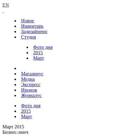
EN
Новое
Инвентарь
Задизайнено
Студия
Фото дня
2015
Март
Магазинус
Медиа
Экспресс
Иронов
Журналус
Фото дня
2015
Март
Март 2015
Бизнес-линч