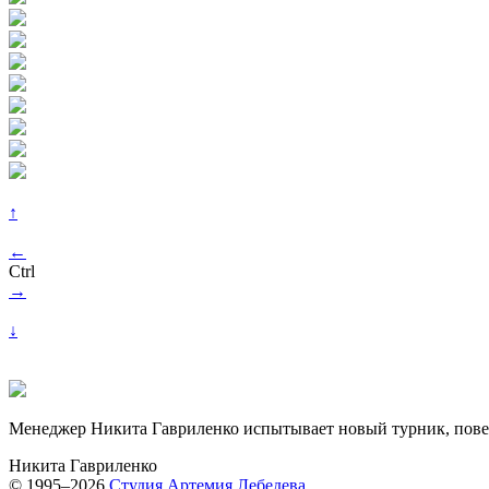
↑
←
Ctrl
→
↓
Менеджер Никита Гавриленко испытывает новый турник, пове
Никита Гавриленко
© 1995–2026
Студия Артемия Лебедева