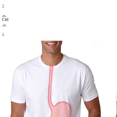
↑
←
Ctrl
→
↓