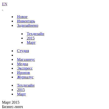
EN
Новое
Инвентарь
Задизайнено
Техдизайн
2015
Март
Студия
Магазинус
Медиа
Экспресс
Иронов
Журналус
Техдизайн
2015
Март
Март 2015
Бизнес-линч