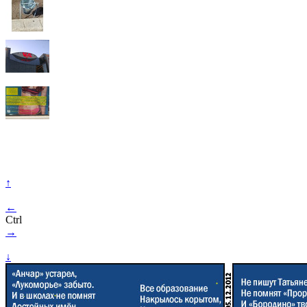
↑
←
Ctrl
→
↓