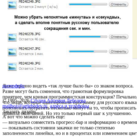
Даже странно видеть «так лучше было бы» со знаком вопроса.
интерфейс
Разве могут быть сомнения, что грамотная формулировка
приятнее, чем кривая программистская конструкция? Печально
© 1995–2026
Студия Артемия Лебедева
что люди, которые адаптировали программу для русского языка
mailbox@artlebedev.ru
,
адреса и телефоны
поленились потратить несколько минут на то, чтобы прописать
Заказать дизайн...
правила окончаний. Но это только первый шаг к улучшению.
А вот что можно сделать еще:
— визуально совместить прогресс-бар и информацию о времен
— показывать состоянии закачки не только степенью
заполненности линейки, но и в процентах или изменением цве