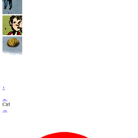
↑
←
Ctrl
→