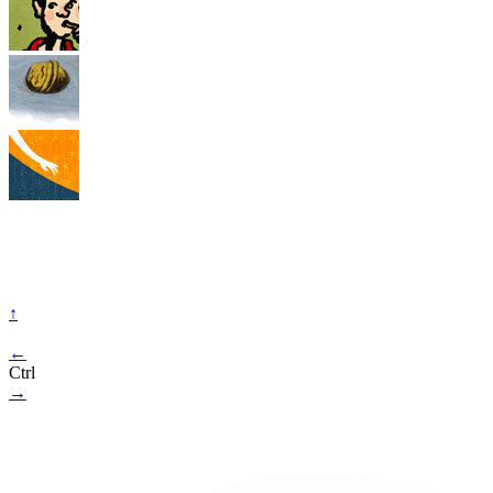
↑
←
Ctrl
→