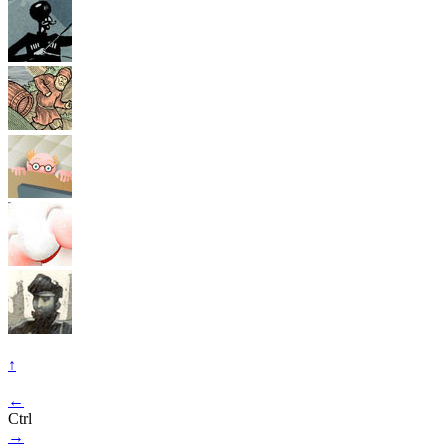
↑
←
Ctrl
→