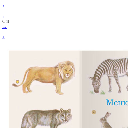
↑
←
Ctrl
→
↓